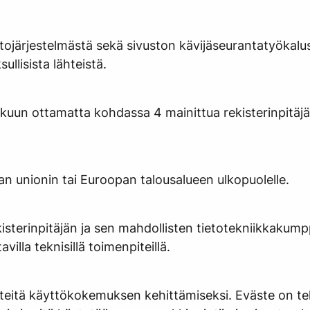
tojärjestelmästä sekä sivuston kävijäseurantatyökalusta
ullisista lähteistä.
le lukuun ottamatta kohdassa 4 mainittua rekisterinpit
pan unionin tai Euroopan talousalueen ulkopuolelle.
isterinpitäjän ja sen mahdollisten tietotekniikkakumppa
avilla teknisillä toimenpiteillä.
ästeitä käyttökokemuksen kehittämiseksi. Eväste on te