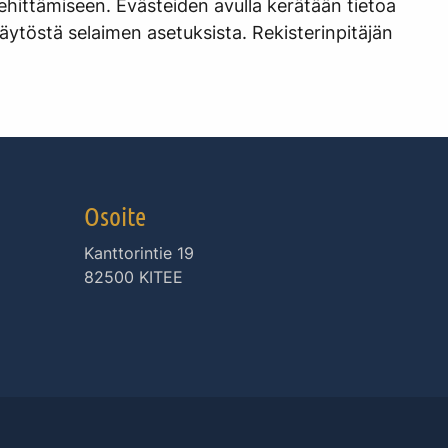
 kehittämiseen. Evästeiden avulla kerätään tietoa
käytöstä selaimen asetuksista. Rekisterinpitäjän
Osoite
Kanttorintie 19
82500 KITEE