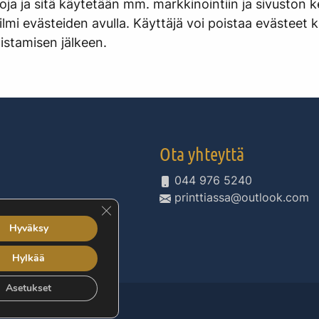
etoja ja sitä käytetään mm. markkinointiin ja sivuston
 ilmi evästeiden avulla. Käyttäjä voi poistaa evästeet 
oistamisen jälkeen.
Ota yhteyttä
044 976 5240
printtiassa@outlook.com
Sulje evästebanneri
Hyväksy
Hylkää
Asetukset