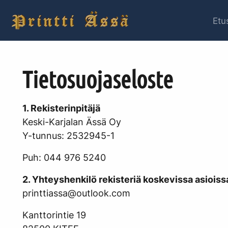
Hyppää sisältöön
Etu
Tietosuojaseloste
1. Rekisterinpitäjä
Keski-Karjalan Ässä Oy
Y-tunnus: 2532945-1
Puh: 044 976 5240
2. Yhteyshenkilö rekisteriä koskevissa asioiss
printtiassa@outlook.com
Kanttorintie 19