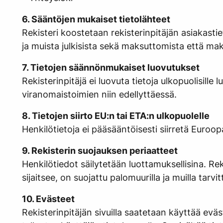
6. Sääntöjen mukaiset tietolähteet
Rekisteri koostetaan rekisterinpitäjän asiakastie
ja muista julkisista sekä maksuttomista että maks
7. Tietojen säännönmukaiset luovutukset
Rekisterinpitäjä ei luovuta tietoja ulkopuolisil
viranomaistoimien niin edellyttäessä.
8. Tietojen siirto EU:n tai ETA:n ulkopuolelle
Henkilötietoja ei pääsääntöisesti siirretä Euroo
9. Rekisterin suojauksen periaatteet
Henkilötiedot säilytetään luottamuksellisina. Rek
sijaitsee, on suojattu palomuurilla ja muilla tarvitt
10. Evästeet
Rekisterinpitäjän sivuilla saatetaan käyttää ev