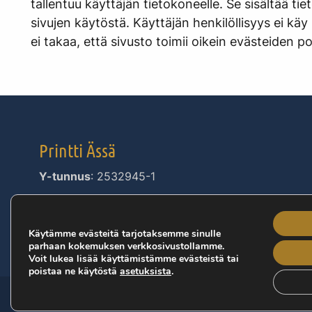
tallentuu käyttäjän tietokoneelle. Se sisältää ti
sivujen käytöstä. Käyttäjän henkilöllisyys ei käy
ei takaa, että sivusto toimii oikein evästeiden p
Printti Ässä
Y-tunnus
: 2532945-1
Käytämme evästeitä tarjotaksemme sinulle
parhaan kokemuksen verkkosivustollamme.
Voit lukea lisää käyttämistämme evästeistä tai
poistaa ne käytöstä
asetuksista
.
Tietosuojaseloste