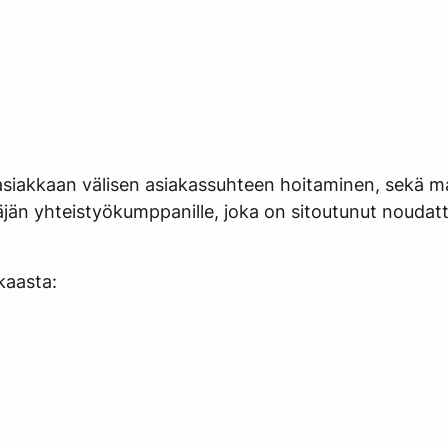
asiakkaan välisen asiakassuhteen hoitaminen, sekä mark
itäjän yhteistyökumppanille, joka on sitoutunut noudat
kkaasta: