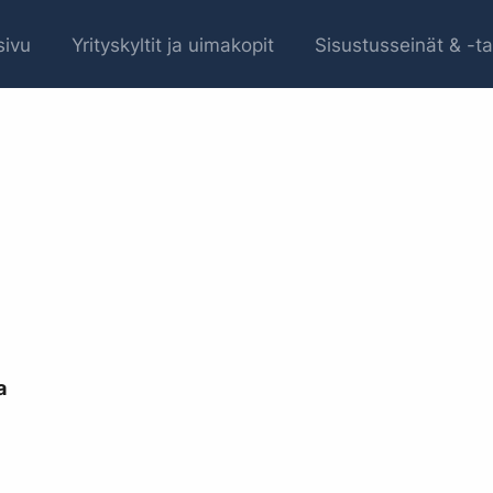
sivu
Yrityskyltit ja uimakopit
Sisustusseinät & -ta
a